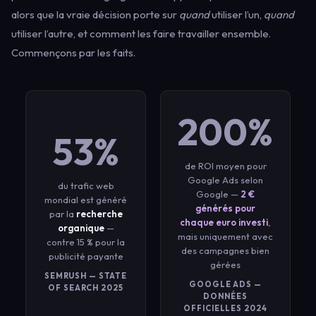
alors que la vraie décision porte sur
quand
utiliser l’un,
quand
utiliser l’autre, et comment les faire travailler ensemble.
Commençons par les faits.
200%
53%
de ROI moyen pour
Google Ads selon
du trafic web
Google —
2 €
mondial est généré
générés pour
par la
recherche
chaque euro investi
,
organique
—
mais uniquement avec
contre 15 % pour la
des campagnes bien
publicité payante
gérées
SEMRUSH — STATE
GOOGLE ADS —
OF SEARCH 2025
DONNÉES
OFFICIELLES 2024