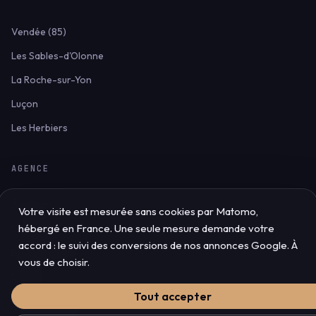
Vendée (85)
Les Sables-d'Olonne
La Roche-sur-Yon
Luçon
Les Herbiers
AGENCE
À propos
Votre visite est mesurée sans cookies par Matomo,
hébergé en France. Une seule mesure demande votre
Cas clients
accord : le suivi des conversions de nos annonces Google. À
Blog & ressources
vous de choisir.
Contact
Tout accepter
Mentions légales