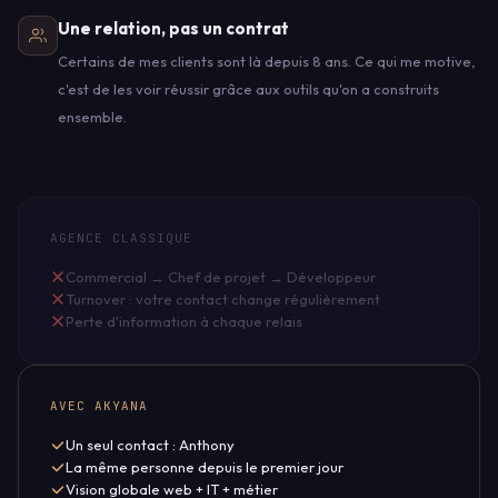
Une relation, pas un contrat
Certains de mes clients sont là depuis 8 ans. Ce qui me motive,
c'est de les voir réussir grâce aux outils qu'on a construits
ensemble.
AGENCE CLASSIQUE
Commercial → Chef de projet → Développeur
Turnover : votre contact change régulièrement
Perte d'information à chaque relais
AVEC AKYANA
Un seul contact : Anthony
La même personne depuis le premier jour
Vision globale web + IT + métier