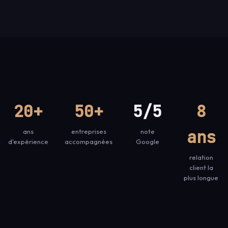
20+
50+
5/5
8
ans
ans
entreprises
note
d'expérience
accompagnées
Google
relation
client la
plus longue