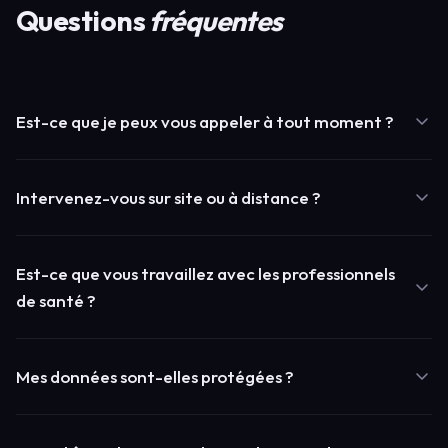
Questions
fréquentes
Est-ce que je peux vous appeler à tout moment ?
Oui, nos formules incluent une assistance illimitée. Vous
Intervenez-vous sur site ou à distance ?
pouvez nous contacter par téléphone, email ou prise en main
à distance.
Les deux ! Nous intervenons sur site dans toute la Vendée.
Est-ce que vous travaillez avec les professionnels
Pour les urgences, nous privilégions la télémaintenance pour
de santé ?
une réponse rapide.
Oui, depuis plus de 10 ans. Cabinets d'orthodontie, professions
Mes données sont-elles protégées ?
médicales. Nous maîtrisons Ortholeader, 3Shape et les
contraintes RGPD santé.
Absolument. Sauvegardes automatiques chiffrées, antivirus