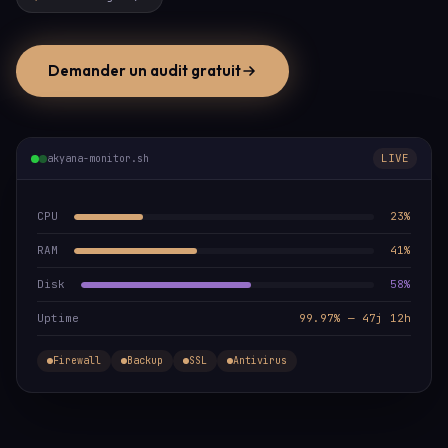
Demander un audit gratuit
LIVE
akyana-monitor.sh
CPU
23%
RAM
41%
Disk
58%
Uptime
99.97% — 47j 12h
Firewall
Backup
SSL
Antivirus