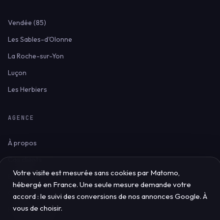
Vendée (85)
Les Sables-d'Olonne
La Roche-sur-Yon
Luçon
Les Herbiers
AGENCE
À propos
Cas clients
Votre visite est mesurée sans cookies par Matomo,
Blog & ressources
hébergé en France. Une seule mesure demande votre
Contact
accord : le suivi des conversions de nos annonces Google. À
vous de choisir.
Mentions légales