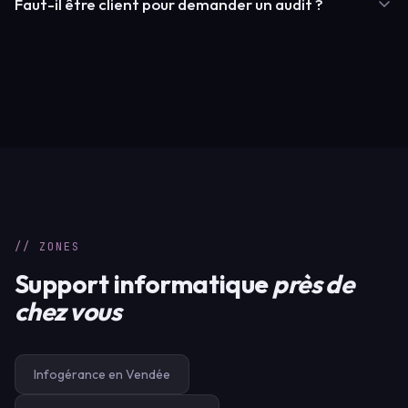
Faut-il être client pour demander un audit ?
professionnel et supervision 24/7.
Non, l'audit est gratuit et sans engagement. Il nous permet de
comprendre votre environnement et de vous conseiller en
toute transparence.
// ZONES
Support informatique
près de
chez vous
Infogérance en Vendée