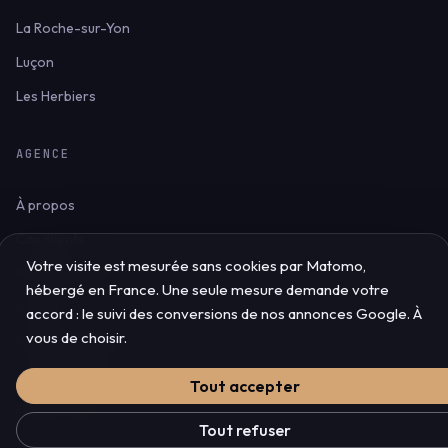
La Roche-sur-Yon
Luçon
Les Herbiers
AGENCE
À propos
Cas clients
Votre visite est mesurée sans cookies par Matomo,
Blog & ressources
hébergé en France. Une seule mesure demande votre
Contact
accord : le suivi des conversions de nos annonces Google. À
vous de choisir.
Mentions légales
Confidentialité
Tout accepter
Espace client
Tout refuser