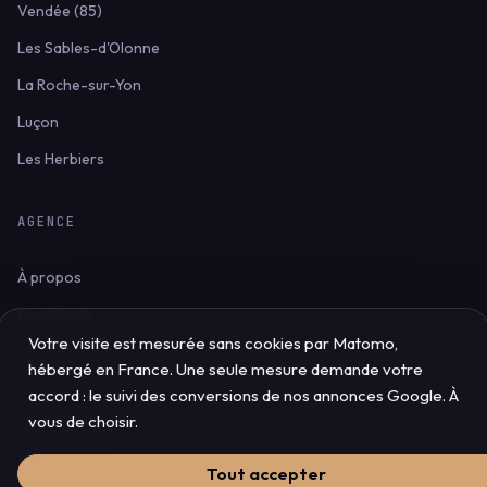
Vendée (85)
Les Sables-d'Olonne
La Roche-sur-Yon
Luçon
Les Herbiers
AGENCE
À propos
Cas clients
Votre visite est mesurée sans cookies par Matomo,
Blog & ressources
hébergé en France. Une seule mesure demande votre
Contact
accord : le suivi des conversions de nos annonces Google. À
vous de choisir.
Mentions légales
Confidentialité
Tout accepter