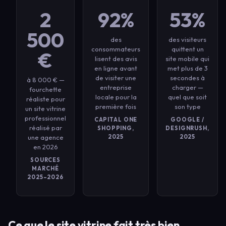
2
92%
53%
500
des
des visiteurs
consommateurs
quittent un
€
lisent des avis
site mobile qui
en ligne avant
met plus de 3
de visiter une
secondes à
à 8 000 € —
entreprise
charger —
fourchette
locale pour la
quel que soit
réaliste pour
première fois
son type
un site vitrine
professionnel
CAPITAL ONE
GOOGLE /
réalisé par
SHOPPING,
DESIGNRUSH,
une agence
2025
2025
en 2026
SOURCES
MARCHÉ
2025–2026
Ce que le site vitrine fait très bien