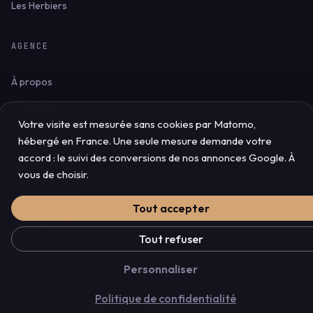
Les Herbiers
AGENCE
À propos
Cas clients
Votre visite est mesurée sans cookies par Matomo,
Blog & ressources
hébergé en France. Une seule mesure demande votre
Contact
accord : le suivi des conversions de nos annonces Google. À
vous de choisir.
Mentions légales
Confidentialité
Tout accepter
Espace client
Tout refuser
Personnaliser
Politique de confidentialité
© 2026 Akyana — Agence web & Informatique en Vendée
Mentions légales
·
Politique de confidentialité