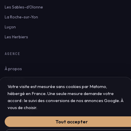
Les Sables-d'Olonne
La Roche-sur-Yon
Luçon
Les Herbiers
AGENCE
À propos
Cas clients
Votre visite est mesurée sans cookies par Matomo,
Blog & ressources
hébergé en France. Une seule mesure demande votre
Contact
accord : le suivi des conversions de nos annonces Google. À
vous de choisir.
Mentions légales
Confidentialité
Tout accepter
Espace client